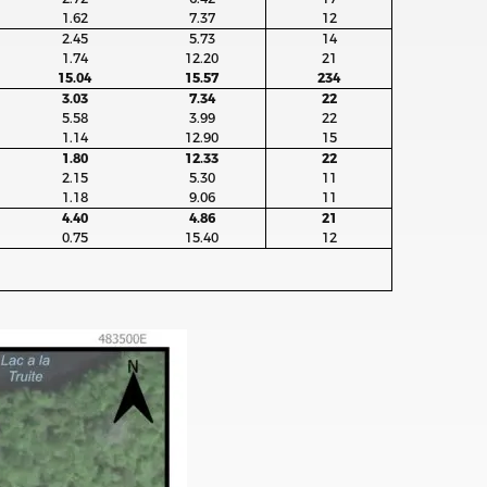
1.62
7.37
12
2.45
5.73
14
1.74
12.20
21
15.04
15.57
234
3.03
7.34
22
5.58
3.99
22
1.14
12.90
15
1.80
12.33
22
2.15
5.30
11
1.18
9.06
11
4.40
4.86
21
0.75
15.40
12