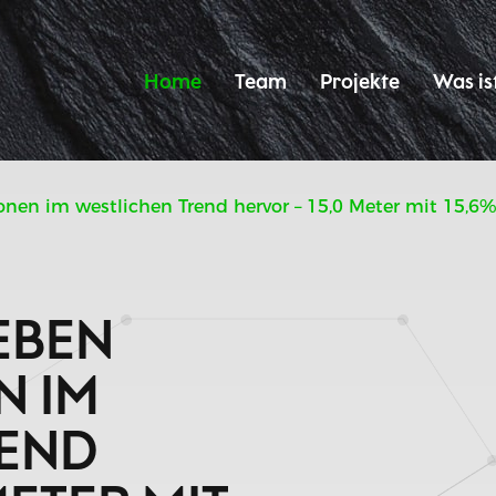
Home
Team
Projekte
Was is
en im westlichen Trend hervor – 15,0 Meter mit 15,6%
EBEN
N IM
REND