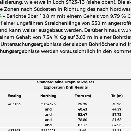
isierung, wie etwa in Loch ST23-13 (siehe oben). Die 
 die Zonen nach Südosten in Richtung des nach Nordwest
4
– Berichte über 18,8 m mit einem Gehalt von 9,79 % 
f einer ungefähren Streichenlänge von 350 m angetroffe
n und kann weiter ausgebaut werden. Darüber hinaus wur
einem Gehalt von 7,34 % Cg auf 3,03 m in einer Bohrtief
en Untersuchungsergebnisse der sieben Bohrlöcher sind 
uchungsergebnisse werden voraussichtlich in den komm
Standard Mine Graphite Project
Exploration Drill Results
Easting
Northing
From (m)
To (m)
483163
5154375
25.75
30.98
and
40.43
44.57
and
52.47
57.73
and
78.80
81.68
and
83.32
84.96
483163
5154443
8.46
11.18