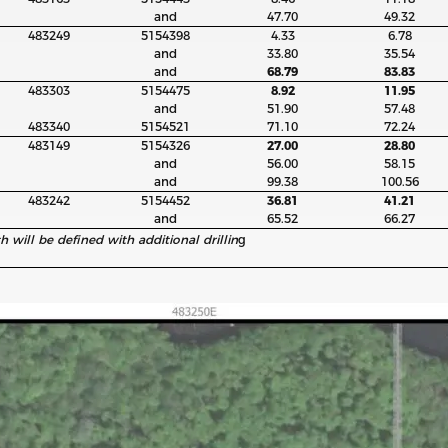
and
47.70
49.32
483249
5154398
4.33
6.78
and
33.80
35.54
and
68.79
83.83
483303
5154475
8.92
11.95
and
51.90
57.48
483340
5154521
71.10
72.24
483149
5154326
27.00
28.80
and
56.00
58.15
and
99.38
100.56
483242
5154452
36.81
41.21
and
65.52
66.27
h will be defined with additional drillin
g