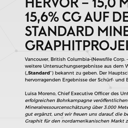
HERVOR – 15,0 
15,6% CG AUF D
STANDARD MIN
GRAPHITPROJE
Vancouver, British Columbia–(Newsfile Corp. 
weitere Untersuchungsergebnisse aus dem 
(„
Standard
“) bekannt zu geben. Der Haupts
hervorragenden Ergebnisse der Schürf- und
Luisa Moreno, Chief Executive Officer des U
erfolgreichen Bohrkampagne veröffentliche
Mineralressourcenschätzung über 3.000 Mete
gut ergänzt, und wir freuen uns darauf, die 
Graphit für den nordamerikanischen Markt z