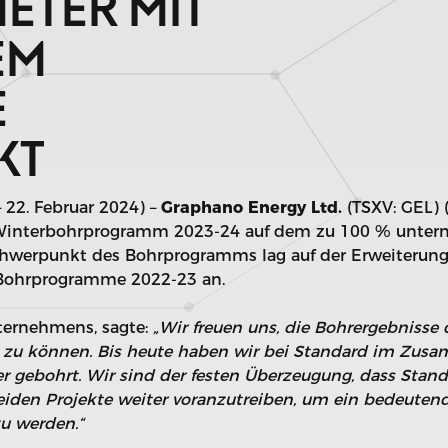
METER MIT
EM
E
KT
– 22. Februar 2024) –
Graphano Energy Ltd.
(TSXV: GEL) 
Winterbohrprogramm 2023-24 auf dem zu 100 % unter
chwerpunkt des Bohrprogramms lag auf der Erweiterung
 Bohrprogramme 2022-23 an.
nternehmens, sagte:
„Wir freuen uns, die Bohrergebnisse 
n zu können. Bis heute haben wir bei Standard im Zus
r gebohrt. Wir sind der festen Überzeugung, dass Stan
beiden Projekte weiter voranzutreiben, um ein bedeuten
u werden.“