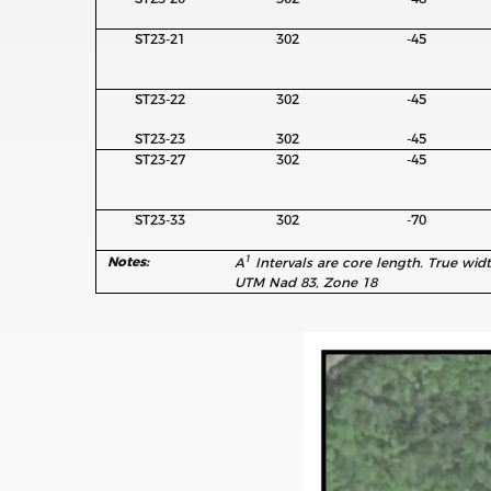
ST23-21
302
-45
ST23-22
302
-45
ST23-23
302
-45
ST23-27
302
-45
ST23-33
302
-70
1
Notes:
A
Intervals are core length. True widt
UTM Nad 83, Zone 18