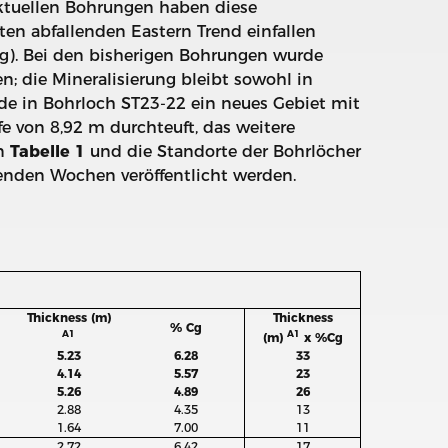
aktuellen Bohrungen haben diese
en abfallenden Eastern Trend einfallen
Cg). Bei den bisherigen Bohrungen wurde
n; die Mineralisierung bleibt sowohl in
de in Bohrloch ST23-22 ein neues Gebiet mit
e von 8,92 m durchteuft, das weitere
in
Tabelle 1
und die Standorte der Bohrlöcher
enden Wochen veröffentlicht werden.
Thickness (m)
Thickness
% Cg
A1
A1
(m)
x %Cg
5.23
6.28
33
4.14
5.57
23
5.26
4.89
26
2.88
4.35
13
1.64
7.00
11
2.72
6.42
17