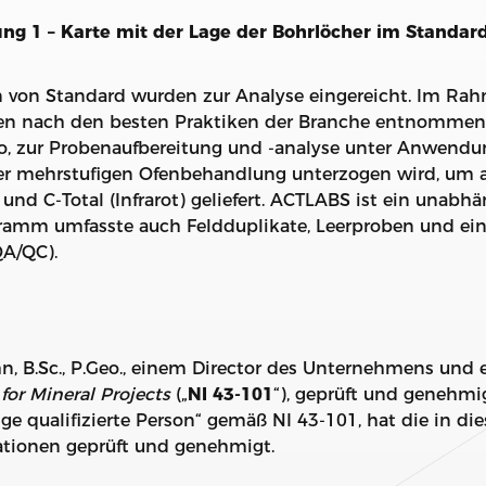
ng 1 – Karte mit der Lage der Bohrlöcher im Standar
n von Standard wurden zur Analyse eingereicht. Im R
en nach den besten Praktiken der Branche entnommen, 
rio, zur Probenaufbereitung und -analyse unter Anwendu
einer mehrstufigen Ofenbehandlung unterzogen wird, um
und C-Total (Infrarot) geliefert. ACTLABS ist ein unabh
ogramm umfasste auch Feldduplikate, Leerproben und ein
QA/QC).
, B.Sc., P.Geo., einem Director des Unternehmens und e
for Mineral Projects
(„
NI 43-101
“), geprüft und genehmi
ge qualifizierte Person“ gemäß NI 43-101, hat die in die
ationen geprüft und genehmigt.