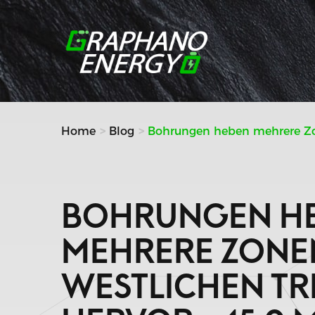
Weiter
zum
Inhalt
Home
Blog
Bohrungen heben mehrere Zon
BOHRUNGEN H
MEHRERE ZONE
WESTLICHEN T